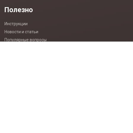
Полезно
Инструкции
Новости и статьи
Популярные вопросы
Карта сайта
Разработка сайта wemake.kz
Контакты
+7 (771) 741-18-44
sales@abbex.kz
ЗАКАЗАТЬ ЗВОНОК