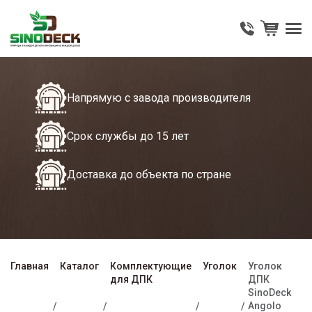
Напрямую с завода производителя
Срок службы до 15 лет
Доставка до объекта по стране
Главная
Каталог
Комплектующие
Уголок
Уголок
для ДПК
ДПК
SinoDeck
Angolo