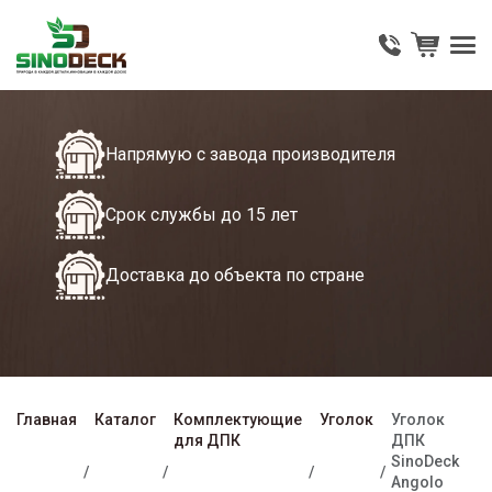
Напрямую с завода производителя
Срок службы до 15 лет
Доставка до объекта по стране
Главная
Каталог
Комплектующие
Уголок
Уголок
для ДПК
ДПК
SinoDeck
Angolo